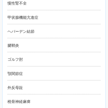
慢性腎不全
甲状腺機能亢進症
ヘバーデン結節
腱鞘炎
ゴルフ肘
顎関節症
外反母趾
橈骨神経麻痺