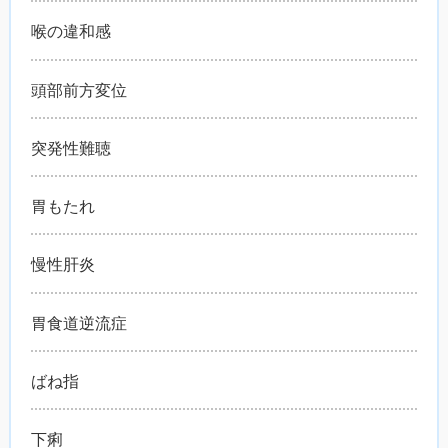
喉の違和感
頭部前方変位
突発性難聴
胃もたれ
慢性肝炎
胃食道逆流症
ばね指
下痢