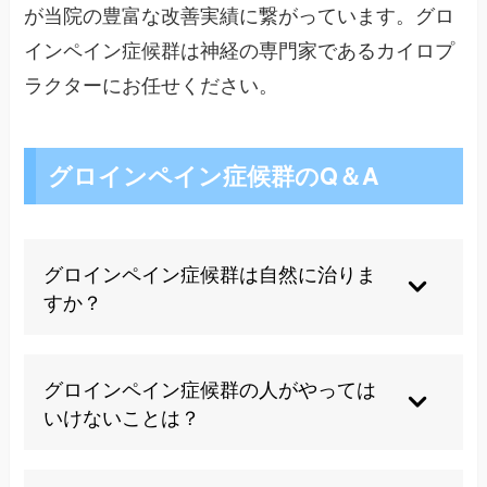
が当院の豊富な改善実績に繋がっています。グロ
インペイン症候群は神経の専門家であるカイロプ
ラクターにお任せください。
グロインペイン症候群のQ＆A
グロインペイン症候群は自然に治りま
すか？
軽症の場合は適切な休息と自己ケアで1～2ヶ月程
度で改善することもありますが、多くの場合は専
グロインペイン症候群の人がやっては
門的な治療が必要です。特に症状が3ヶ月以上続
いけないことは？
く慢性化したケースでは、自然治癒を期待するだ
けでは改善が難しいことが多いです。早期の適切
痛みを増強させる動作（特にキック動作や急な方