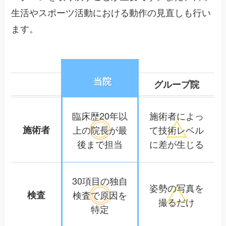
生活やスポーツ活動における動作の見直しも行い
ます。
当院
グループ院
臨床歴20年以
施術者によっ
施術者
上の院長が
最
て
技術レベル
後まで担当
に差が生じる
30項目の独自
姿勢の写真を
検査
検査で
原因を
撮るだけ
特定