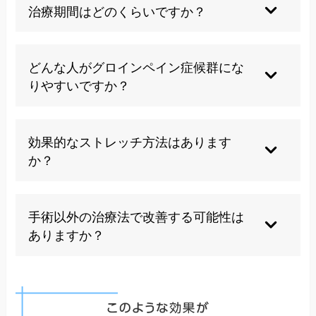
な対応が回復への近道となります。
向転換）は避けるべきです。また、痛みがあるに
治療期間はどのくらいですか？
も関わらず無理に運動を続けることは症状を悪化
させます。自己流のストレッチや過度な負荷のか
症状の重症度や原因によって大きく異なります。
かるトレーニングも控えましょう。痛み止めに頼
軽症例では適切な治療で1～2ヶ月程度で改善する
どんな人がグロインペイン症候群にな
って無理に活動を続けることも長期的には逆効果
ことが多いですが、慢性化した重症例では数ヶ月
りやすいですか？
となります。
以上かかることもあります。個人差が大きいた
め、焦らず段階的に回復を目指すことが重要で
サッカー、ラグビー、陸上競技、ダンスなど、骨
す。
盤や鼠径部に負荷をかけるスポーツを行う方に多
効果的なストレッチ方法はあります
く見られます。特にキック動作や急な方向転換を
か？
繰り返すスポーツ選手はリスクが高いです。ま
た、過去に鼠径部や骨盤のケガ・手術歴がある方
内転筋群のストレッチ（股割りの姿勢）、腸腰筋
も発症しやすい傾向があります。
のストレッチ（片膝立ちでの前傾）、広背筋のス
手術以外の治療法で改善する可能性は
トレッチ（四つ這いで胸を床に近づける）などが
ありますか？
効果的です。ただし、痛みが強い場合は無理に行
わず、専門家の指導のもとで行うことをお勧めし
多くの場合、適切な保存療法（休息、リハビリテ
ます。
ーション、物理療法など）で改善します。特に早
期の段階で適切な治療を開始すれば、手術なしで