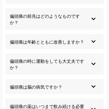
マグネシウムを含む食品や抗酸化作用のある食品
が有効とされていますが、個人差があるため自分
偏頭痛の前兆はどのようなものです
に合った食事パターンを見つけることが重要で
か？
す。
視界にチカチカした光が見える、視野の一部が見
えなくなる、手足のしびれ、言語障害などが前兆
偏頭痛は年齢とともに改善しますか？
として現れることがあります。
女性では更年期以降にホルモンの変動が安定し、
症状が軽減することがありますが、個人差が大き
偏頭痛の時に運動をしても大丈夫です
く一概には言えません。
か？
頭痛発作時の激しい運動は症状を悪化させる可能
性があるため避けるべきです。普段は適度な有酸
偏頭痛は脳の病気ですか？
素運動が予防に効果的です。
偏頭痛は脳の神経や血管の機能異常による疾患で
すが、脳腫瘍などの器質的な病気ではありませ
偏頭痛の薬はいつまで飲み続ける必要