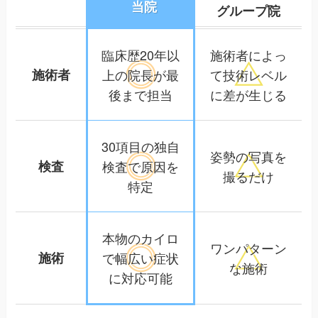
当院
グループ院
臨床歴20年以
施術者によっ
施術者
上の院長が
最
て
技術レベル
後まで担当
に差が生じる
30項目の独自
姿勢の写真を
検査
検査で
原因を
撮るだけ
特定
本物のカイロ
ワンパターン
施術
で幅広い
症状
な施術
に対応可能