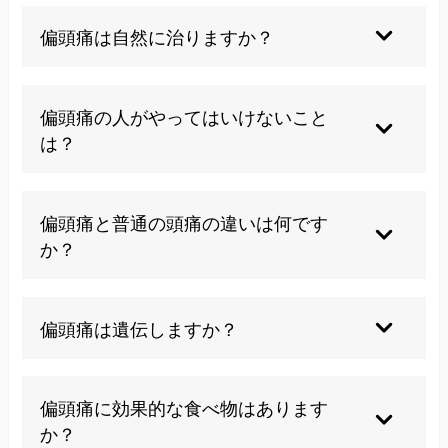
偏頭痛は自然に治りますか？
偏頭痛は慢性疾患のため完全に自然治癒すること
は稀ですが、適切な治療と生活習慣の改善により
偏頭痛の人がやってはいけないこと
症状を大幅に軽減することは可能です。
は？
過度のストレス、不規則な睡眠、アルコールの過
剰摂取、誘因となる食品の摂取は避けるべきで
偏頭痛と普通の頭痛の違いは何です
す。また薬の乱用も禁物です。
か？
偏頭痛は拍動性で片側に起こることが多く、吐き
気や光・音への過敏症状を伴うのが特徴です。普
偏頭痛は遺伝しますか？
通の頭痛より強く長時間続きます。
遺伝的要因が関与することが知られており、家族
に偏頭痛患者がいる場合、発症リスクが高くなる
偏頭痛に効果的な食べ物はあります
傾向があります。
か？