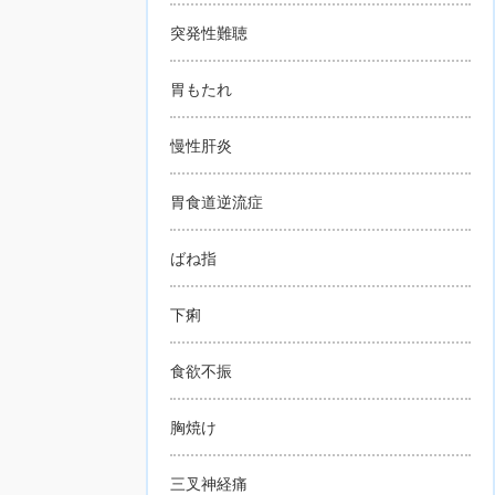
突発性難聴
胃もたれ
慢性肝炎
胃食道逆流症
ばね指
下痢
食欲不振
胸焼け
三叉神経痛