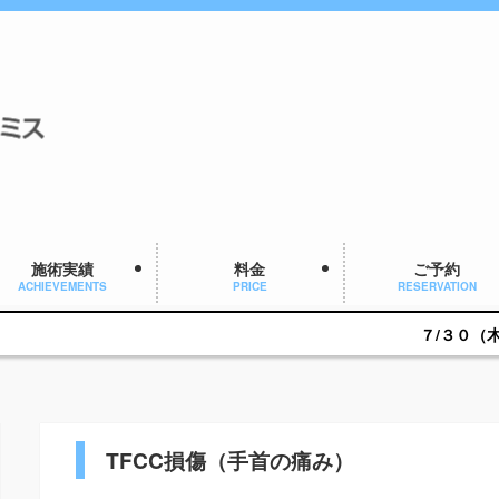
施術実績
料金
ご予約
ACHIEVEMENTS
PRICE
RESERVATION
７/３０（木）１６：００～ご
TFCC損傷（手首の痛み）