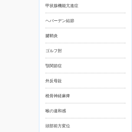
甲状腺機能亢進症
ヘバーデン結節
腱鞘炎
ゴルフ肘
顎関節症
外反母趾
橈骨神経麻痺
喉の違和感
頭部前方変位