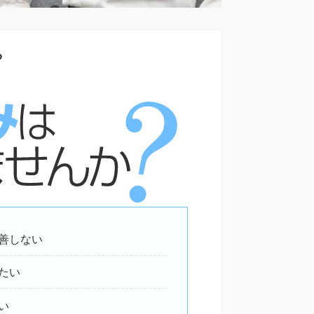
ら
善しない
たい
い