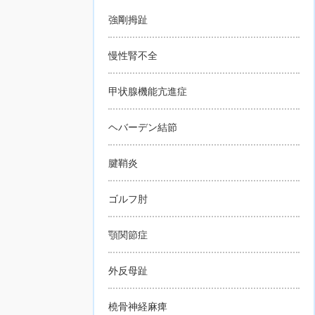
強剛拇趾
慢性腎不全
甲状腺機能亢進症
ヘバーデン結節
腱鞘炎
ゴルフ肘
顎関節症
外反母趾
橈骨神経麻痺