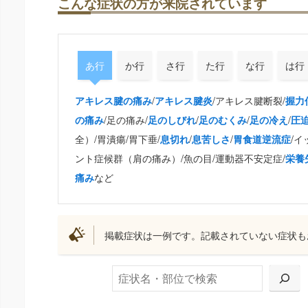
こんな症状の方が来院されています
あ行
か行
さ行
た行
な行
は行
/
/アキレス腱断裂/
アキレス腱の痛み
アキレス腱炎
握力
/足の痛み/
/
/
/
の痛み
足のしびれ
足のむくみ
足の冷え
圧
全）/胃潰瘍/胃下垂/
/
/
/イ
息切れ
息苦しさ
胃食道逆流症
ント症候群（肩の痛み）/魚の目/運動器不安定症/
栄養
など
痛み
掲載症状は一例です。記載されていない症状も
検索