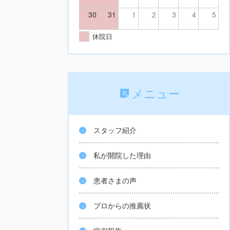
30
31
1
2
3
4
5
休院日
メニュー
スタッフ紹介
私が開院した理由
患者さまの声
プロからの推薦状