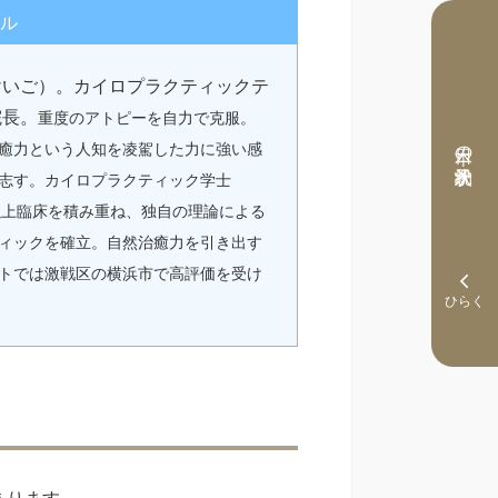
ル
けいご）。カイロプラクティックテ
院長。
重度のアトピーを自力で克服。
本日の予約状況
癒力という人知を凌駕した力に強い感
志す。カイロプラクティック学士
0年以上臨床を積み重ね、独自の理論による
ィックを確立。自然治癒力を引き出す
トでは激戦区の横浜市で高評価を受け
あります。