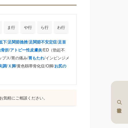
ま行
や行
ら行
わ行
/
/
/
低下
足関節捻挫
足関節不安定症
足首
/
/ED（勃起不
迫骨折
アトピー性皮膚炎
ップス/胃の痛み/
/インピンジメ
胃もたれ
/
/黄色靱帯骨化症/O脚/
失調
Ｘ脚
お尻の
お気軽にご相談ください。