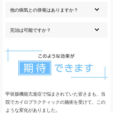
います。
ストレスは甲状腺機能に影響を与える可能性があ
るため、リラクゼーションや適切な休息を心がけ
他の病気との併発はありますか？
ることが大切です。当院の施術はストレス軽減効
果も期待できます。
糖尿病や心疾患などの合併症を引き起こす可能性
があるため、定期的な検査と総合的な健康管理が
完治は可能ですか？
必要です。当院では全身のバランスを整える施術
を行っています。
バセドウ病の場合、約半数の患者が薬物治療によ
り寛解状態に入ることができます。ただし、完全
治癒ではなく、定期的な経過観察が必要です。当
院の施術により症状の安定化を図ることができま
す。
甲状腺機能亢進症で悩まされていた皆さまも、当
院でカイロプラクティックの施術を受けて、この
ような変化がありました。