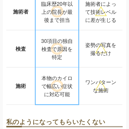
臨床歴20年以
施術者によっ
施術者
上の院長が
最
て
技術レベル
後まで担当
に差が生じる
30項目の独自
姿勢の写真を
検査
検査で
原因を
撮るだけ
特定
本物のカイロ
ワンパターン
施術
で幅広い
症状
な施術
に対応可能
私のようになってもらいたくない