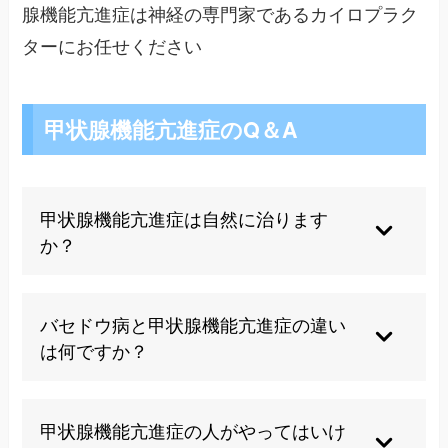
腺機能亢進症は神経の専門家であるカイロプラク
ターにお任せください
甲状腺機能亢進症のQ＆A
甲状腺機能亢進症は自然に治ります
か？
甲状腺炎による一過性の場合は3ヶ月以内に自然
治癒することもありますが、バセドウ病など多く
バセドウ病と甲状腺機能亢進症の違い
の場合は適切な治療が必要です。当院では自然治
は何ですか？
癒力を高める施術により、症状の改善をサポート
します。
甲状腺機能亢進症は症状の総称で、バセドウ病は
その最も代表的な原因疾患です。バセドウ病以外
甲状腺機能亢進症の人がやってはいけ
にも複数の原因があるため、詳細な検査による原