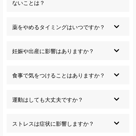
ないことは？
因特定が重要になります。
刺激物（唐辛子、香辛料）、喫煙、飲酒は甲状腺
機能を更に亢進させるため控える必要がありま
薬をやめるタイミングはいつですか？
す。激しい運動も避けるべきです。当院では生活
指導も含めた総合的なサポートを行っています。
甲状腺機能が正常化し、抗体値が陰性化するまで
通常1〜2年程度の服用が必要で、医師の判断で
妊娠や出産に影響はありますか？
徐々に減量していきます。当院の施術と併用する
ことで、薬への依存を軽減できる可能性がありま
未治療の場合、妊娠や出産に悪影響を与える可能
す。
性がありますが、適切な治療により安全な妊娠・
食事で気をつけることはありますか？
出産が可能です。当院では妊娠中の方にも安全な
施術を提供しています。
ヨード（昆布、海藻類）の過剰摂取は症状を悪化
させる可能性があるため、適度な量に控えること
運動はしても大丈夫ですか？
が大切です。栄養バランスも含めた食事指導もお
任せください。
症状が安定するまでは激しい運動は避け、軽い散
歩程度から始めて医師と相談しながら調整するこ
ストレスは症状に影響しますか？
とが重要です。当院では適切な運動指導も行って