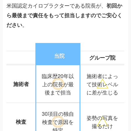
米国認定カイロプラクターである院長が、
初回か
ら最後まで責任をもって担当しますのでご安心く
。
ださい
当院
グループ院
臨床歴20年以
施術者によっ
施術者
上の院長が
最
て
技術レベル
後まで担当
に差が生じる
30項目の独自
姿勢の写真を
検査
検査で
原因を
撮るだけ
特定