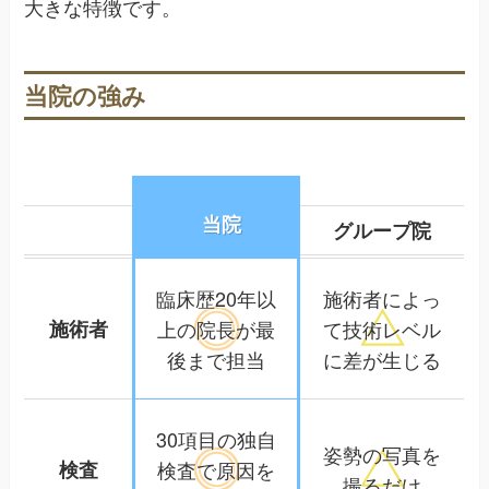
大きな特徴です。
当院の強み
当院
グループ院
臨床歴20年以
施術者によっ
施術者
上の院長が
最
て
技術レベル
後まで担当
に差が生じる
30項目の独自
姿勢の写真を
検査
検査で
原因を
撮るだけ