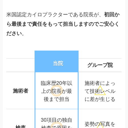
米国認定カイロプラクターである院長が、
初回か
ら最後まで責任をもって担当しますのでご安心く
。
ださい
当院
グループ院
臨床歴20年以
施術者によっ
施術者
上の院長が
最
て
技術レベル
後まで担当
に差が生じる
30項目の独自
姿勢の写真を
検査
検査で
原因を