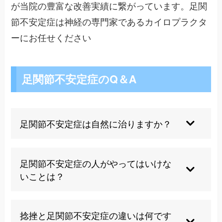
が当院の豊富な改善実績に繋がっています。足関
節不安定症は神経の専門家であるカイロプラクタ
ーにお任せください
足関節不安定症のQ＆A
足関節不安定症は自然に治りますか？
残念ながら自然治癒は期待できません。適切な治
療とリハビリテーションにより筋力と固有感覚を
足関節不安定症の人がやってはいけな
回復させる必要があります。放置すると症状が慢
いことは？
性化し、繰り返し捻挫を起こすリスクが高まりま
す。
急激な方向転換や不安定な足場での活動は避け、
症状を悪化させる可能性のある無理な運動は控え
捻挫と足関節不安定症の違いは何です