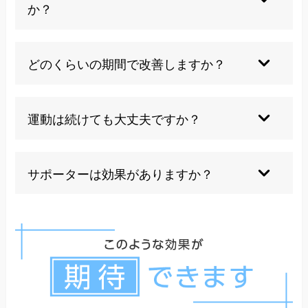
ることが重要です。また、適切なサポートなしで
か？
のハイヒールの着用も避けるべきです。
捻挫は急性の外傷ですが、足関節不安定症は捻挫
の後遺症として慢性的に続く不安定感や機能障害
どのくらいの期間で改善しますか？
を指します。捻挫が治りきらずに慢性化した状態
が足関節不安定症です。
個人差がありますが、適切な治療を受けることで
3-6ヶ月程度で症状の改善が期待できます。早期
運動は続けても大丈夫ですか？
治療ほど回復も早くなる傾向があります。
適切な指導のもとでのバランストレーニングや筋
力強化運動は効果的ですが、急激な動きや不安定
サポーターは効果がありますか？
な路面での激しい運動は避けるべきです。段階的
に運動強度を上げることが重要です。
一時的な安定性の向上には効果がありますが、根
本的な治療ではありません。長期使用により筋力
低下を招く恐れもあるため、治療の一環として適
切に使用することが大切です。