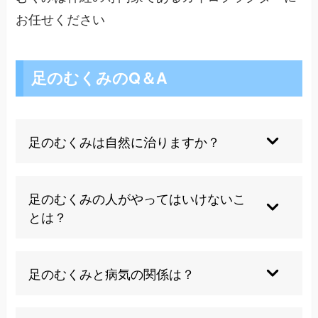
お任せください
足のむくみのQ＆A
足のむくみは自然に治りますか？
一過性のむくみは自然に改善することもあります
が、慢性的なむくみは根本原因を改善しなければ
足のむくみの人がやってはいけないこ
繰り返します。体の歪みが原因の場合は専門的な
とは？
アプローチが必要です。
長時間同じ姿勢を続ける、塩分の過剰摂取、水分
の極端な制限、きつい靴の着用は避けましょう。
足のむくみと病気の関係は？
また、自己判断での利尿剤使用は危険です。
心不全、腎不全、肝硬変、下肢静脈瘤などの病気