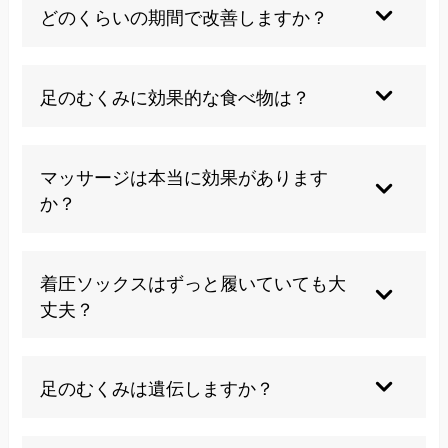
が原因の場合があります。慢性的なむくみや左右
どのくらいの期間で改善しますか？
差がある場合は医師の診察を受けることが重要で
す。
原因や症状の程度により異なりますが、適切な施
術により数週間から数ヶ月で改善が期待できま
足のむくみに効果的な食べ物は？
す。体の歪みを整えることで自然治癒力が高まり
ます。
カリウムを多く含むバナナ、ほうれん草、アボカ
ド、海藻類などがおすすめです。また、利尿作用
マッサージは本当に効果があります
のあるキュウリやスイカも効果的とされていま
か？
す。
一時的な改善は期待できますが、根本原因が解決
されなければ効果は持続しません。体の歪みを整
着圧ソックスはずっと履いていても大
える専門的なアプローチがより効果的です。
丈夫？
適切なサイズと圧迫圧であれば問題ありません
が、きつすぎるものは血流を悪化させる可能性が
足のむくみは遺伝しますか？
あります。専門家に相談して選ぶことをおすすめ
します。
体質的な要因はありますが、生活習慣や体の歪み