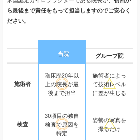
ら最後まで責任をもって担当しますのでご安心く
。
ださい
当院
グループ院
臨床歴20年以
施術者によっ
施術者
上の院長が
最
て
技術レベル
後まで担当
に差が生じる
30項目の独自
姿勢の写真を
検査
検査で
原因を
撮るだけ
特定