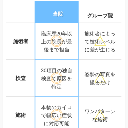
当院
グループ院
臨床歴20年以
施術者によっ
施術者
上の院長が
最
て
技術レベル
後まで担当
に差が生じる
30項目の独自
姿勢の写真を
検査
検査で
原因を
撮るだけ
特定
本物のカイロ
ワンパターン
施術
で幅広い
症状
な施術
に対応可能