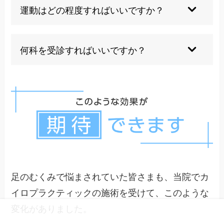
が大きく影響します。遺伝的要因があっても適切
運動はどの程度すればいいですか？
なケアにより改善は可能です。
ふくらはぎの筋肉を使う軽いウォーキングや足首
の運動が効果的です。無理をせず、継続できる範
何科を受診すればいいですか？
囲で行うことが大切です。
まずは内科を受診し、心臓や腎臓の問題がないか
確認しましょう。血管の問題が疑われる場合は血
管外科、根本的な改善を求める場合はカイロプラ
クティックも選択肢です。
足のむくみで悩まされていた皆さまも、当院でカ
イロプラクティックの施術を受けて、このような
変化がありました。