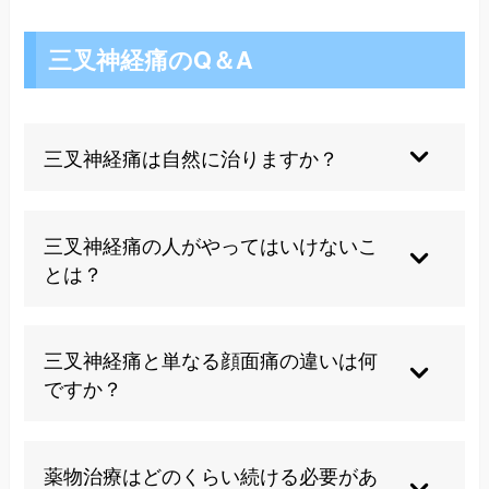
三叉神経痛のQ＆A
三叉神経痛は自然に治りますか？
自然に治ることもありますが、多くの場合は適切
な治療が必要です。発症初期には数カ月から数年
三叉神経痛の人がやってはいけないこ
続くこともありますが、時間とともに症状が変化
とは？
することがあります。
トリガーゾーンへの刺激を避けることが重要で
す。強い歯磨き、顔への冷風、急激な温度変化な
三叉神経痛と単なる顔面痛の違いは何
どは痛みを誘発する可能性があるため注意が必要
ですか？
です。
三叉神経痛は電撃様の短時間の激痛が特徴で、軽
い刺激で誘発されます。持続的な鈍痛や他の症状
薬物治療はどのくらい続ける必要があ