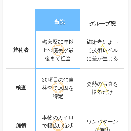
当院
グループ院
臨床歴20年以
施術者によっ
施術者
上の院長が
最
て
技術レベル
後まで担当
に差が生じる
30項目の独自
姿勢の写真を
検査
検査で
原因を
撮るだけ
特定
本物のカイロ
ワンパターン
施術
で幅広い
症状
な施術