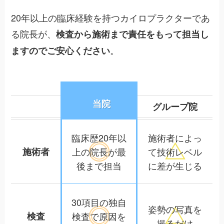
20年以上の臨床経験を持つカイロプラクターであ
る院長が、
検査から施術まで責任をもって担当し
。
ますのでご安心ください
当院
グループ院
臨床歴20年以
施術者によっ
施術者
上の院長が
最
て
技術レベル
後まで担当
に差が生じる
30項目の独自
姿勢の写真を
検査
検査で
原因を
撮るだけ