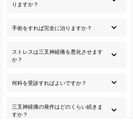
を伴う場合は別の疾患の可能性があります。
りますか？
個人差がありますが、症状が安定するまで継続
し、医師の指導のもとで徐々に減量することが一
手術をすれば完全に治りますか？
般的です。自己判断での中断は避けるべきです。
微小血管減圧術の成功率は80-95%程度ですが、
完全な治癒を保証するものではありません。手術
ストレスは三叉神経痛を悪化させます
後も経過観察が必要です。
か？
ストレスや疲労は神経の過敏性を高め、痛みの発
作を誘発しやすくする可能性があります。ストレ
何科を受診すればよいですか？
ス管理は症状軽減に有効です。
脳神経外科、神経内科、ペインクリニックなどが
専門です。まずは内科や耳鼻科でも相談でき、必
三叉神経痛の発作はどのくらい続きま
要に応じて専門医に紹介されます。
すか？
通常は数秒から数十秒程度で、最大でも2分程度