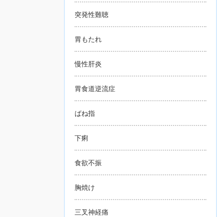
突発性難聴
胃もたれ
慢性肝炎
胃食道逆流症
ばね指
下痢
食欲不振
胸焼け
三叉神経痛