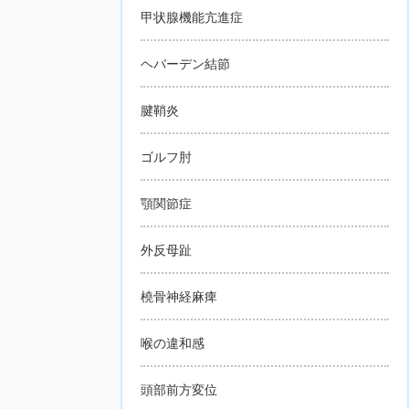
甲状腺機能亢進症
ヘバーデン結節
腱鞘炎
ゴルフ肘
顎関節症
外反母趾
橈骨神経麻痺
喉の違和感
頭部前方変位