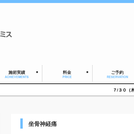
施術実績
料金
ご予約
ACHIEVEMENTS
PRICE
RESERVATION
７/３０（木）１６：００～ご予約
坐骨神経痛