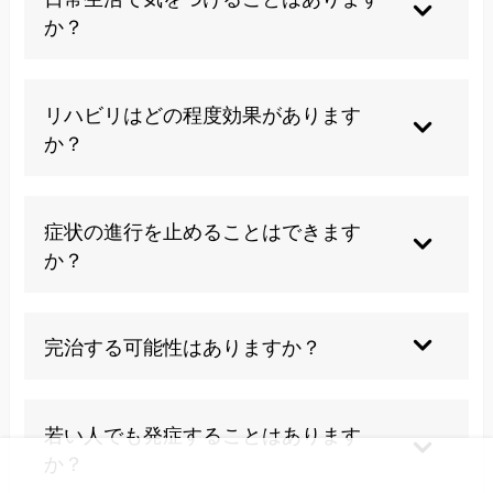
ます。
か？
正しい姿勢の維持、適度な運動、首への負担を避
ける動作を心がけることが重要です。
リハビリはどの程度効果があります
か？
症状の進行抑制には一定の効果がありますが、根
本的な改善には限界があることが多いです。
症状の進行を止めることはできます
か？
適切な治療により進行を遅らせることは可能です
が、完全に止めるのは困難とされています。
完治する可能性はありますか？
医学的には困難とされていますが、当院では自然
治癒力を最大限に引き出すアプローチで改善を目
若い人でも発症することはあります
指します。
か？