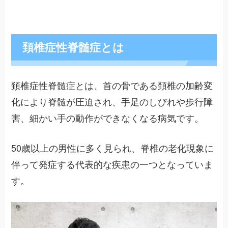
頚椎症性脊髄症とは
頚椎症性脊髄症とは、首の骨である頚椎の加齢変
化により脊髄が圧迫され、手足のしびれや歩行障
害、細かい手の動作ができなくなる病気です。
50歳以上の男性に多く見られ、脊椎の老化現象に
伴って発症する代表的な疾患の一つとなっていま
す。