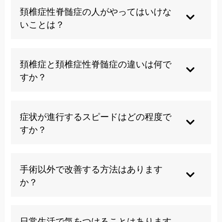
例で進行性に悪化するため、適切な治療介入が必
頚椎症性脊髄症の人がやってはいけな
要です。
いことは？
首を急激に動かす運動、重い物を持つ作業、転倒
リスクの高い活動は避けるべきです。
頚椎症と頚椎症性脊髄症の違いは何で
すか？
頚椎症は首の変性変化全般を指し、脊髄症は脊髄
が圧迫されて手足に症状が出る状態を指します。
症状が進行するスピードはどの程度で
すか？
個人差がありますが、1/3の症例は段階的に、2/3
の症例は徐々に進行すると報告されています。
手術以外で改善する方法はあります
か？
当院では自然治癒力を引き出すカイロプラクティ
ック施術により、多くの方が改善を実感されてい
日常生活で気をつけることはあります