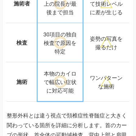
施術者
上の院長が
最
て
技術レベル
後まで担当
に差が生じる
30項目の独自
姿勢の写真を
検査
検査で
原因を
撮るだけ
特定
本物のカイロ
ワンパターン
施術
で幅広い
症状
な施術
に対応可能
整形外科とは違う視点で頚椎症性脊髄症と大きく
関わっている箇所を詳細に分析します。首のカー
ブの形状、首全体の可動域検査、背中上部と肩甲