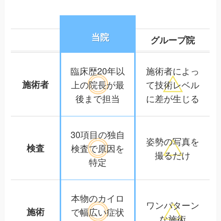
当院
グループ院
臨床歴20年以
施術者によっ
施術者
上の院長が
最
て
技術レベル
後まで担当
に差が生じる
30項目の独自
姿勢の写真を
検査
検査で
原因を
撮るだけ
特定
本物のカイロ
ワンパターン
施術
で幅広い
症状
な施術