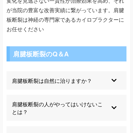
変化を見逃さない一貫性が治療効果を高め、それ
が当院の豊富な改善実績に繋がっています。肩腱
板断裂は神経の専門家であるカイロプラクターに
お任せください
肩腱板断裂のQ＆A
肩腱板断裂は自然に治りますか？
残念ながら一度断裂した腱板が自然に修復される
ことはありません。しかし適切な治療により症状
肩腱板断裂の人がやってはいけないこ
の改善は十分期待できます。
とは？
重いものを持ち上げる、無理に腕を上げる、痛み
を我慢して動かすなどの動作は避け、安静を保つ