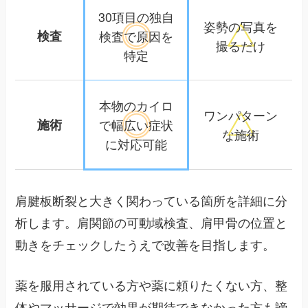
30項目の独自
姿勢の写真を
検査
検査で
原因を
撮るだけ
特定
本物のカイロ
ワンパターン
施術
で幅広い
症状
な施術
に対応可能
肩腱板断裂と大きく関わっている箇所を詳細に分
析します。肩関節の可動域検査、肩甲骨の位置と
動きをチェックしたうえで改善を目指します。
薬を服用されている方や薬に頼りたくない方、整
体やマッサージで効果が期待できなかった方も諦