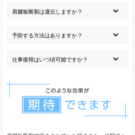
可能性はありますが、多くの場合は片側から始ま
り、反対側への影響は時間差で現れることが一般
肩腱板断裂は遺伝しますか？
的です。
直接的な遺伝性はありませんが、体質や骨格の特
徴が遺伝することで発症しやすさに影響する可能
予防する方法はありますか？
性があります。
肩周りの筋力維持、正しい姿勢の保持、過度な負
荷を避けることで予防効果が期待できます。
仕事復帰はいつ頃可能ですか？
デスクワークなら比較的早期に、肉体労働の場合
は治療方法により数ヶ月から半年程度要する場合
があります。