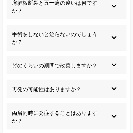
肩腱板断裂と五十肩の違いは何です
ことが重要です。
か？
五十肩は肩関節の炎症による可動域制限が主症状
ですが、腱板断裂は筋肉の断裂による痛みと筋力
手術をしないと治らないのでしょう
低下が特徴的です。
か？
保存療法でも症状の改善は可能ですが、根本的な
修復には手術が必要な場合が多いのが現実です。
どのくらいの期間で改善しますか？
保存療法では数ヶ月、手術の場合は術後3〜6ヶ月
程度で機能回復が期待できますが、個人差があり
再発の可能性はありますか？
ます。
適切な治療とリハビリを行えば再発リスクは低く
なりますが、加齢や過度な負荷により再断裂する
両肩同時に発症することはあります
可能性はあります。
か？