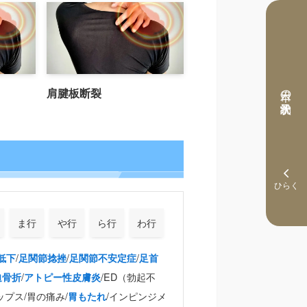
本日の予約状況
肩腱板断裂
ま行
や行
ら行
わ行
/
/
/
低下
足関節捻挫
足関節不安定症
足首
/
/ED（勃起不
迫骨折
アトピー性皮膚炎
ップス/胃の痛み/
/インピンジメ
胃もたれ