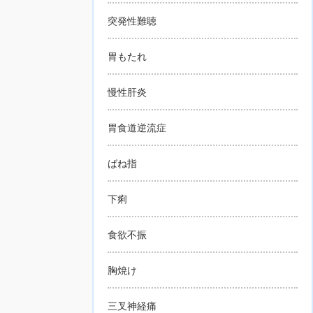
突発性難聴
胃もたれ
慢性肝炎
胃食道逆流症
ばね指
下痢
食欲不振
胸焼け
三叉神経痛