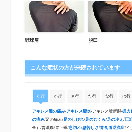
野球肩
脱臼
こんな症状の方が来院されています
あ行
か行
さ行
た行
な行
は行
/
/アキレス腱断裂/
アキレス腱の痛み
アキレス腱炎
握力
/足の痛み/
/
/
/
の痛み
足のしびれ
足のむくみ
足の冷え
圧
全）/胃潰瘍/胃下垂/
/
/
/イ
息切れ
息苦しさ
胃食道逆流症