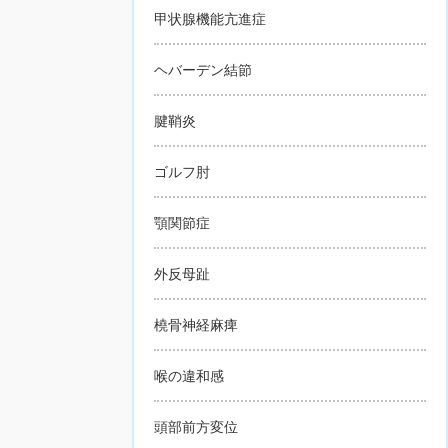
甲状腺機能亢進症
ヘバーデン結節
腱鞘炎
ゴルフ肘
顎関節症
外反母趾
橈骨神経麻痺
喉の違和感
頭部前方変位