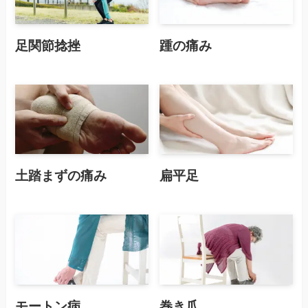
足関節捻挫
踵の痛み
土踏まずの痛み
扁平足
モートン病
巻き爪