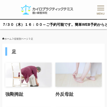
MENU
３０（木）１６：００～ご予約可能です。簡単WEB予約からどうぞ
ホーム
症状別ページ
足
足
強剛拇趾
外反母趾