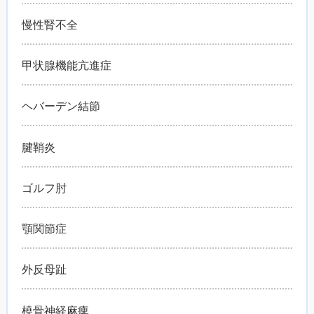
慢性腎不全
甲状腺機能亢進症
ヘバーデン結節
腱鞘炎
ゴルフ肘
顎関節症
外反母趾
橈骨神経麻痺