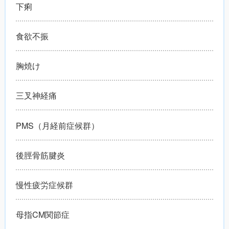
下痢
食欲不振
胸焼け
三叉神経痛
PMS（月経前症候群）
後脛骨筋腱炎
慢性疲労症候群
母指CM関節症