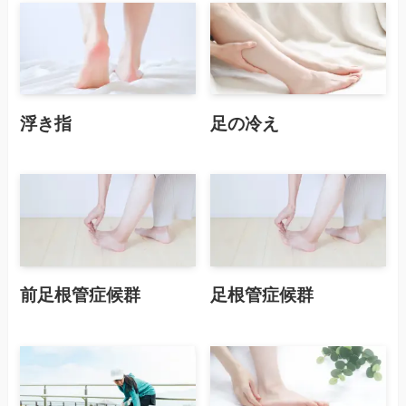
浮き指
足の冷え
前足根管症候群
足根管症候群