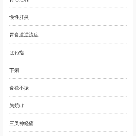
慢性肝炎
胃食道逆流症
ばね指
下痢
食欲不振
胸焼け
三叉神経痛