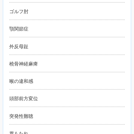
ゴルフ肘
顎関節症
外反母趾
橈骨神経麻痺
喉の違和感
頭部前方変位
突発性難聴
胃もたれ