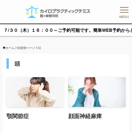
MENU
/３０（木）１６：００～ご予約可能です。簡単WEB予約からどうぞ
ホーム
症状別ページ
頭
頭
顎関節症
顔面神経麻痺