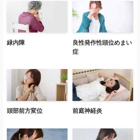
緑内障
良性発作性頭位めまい
症
頭部前方変位
前庭神経炎