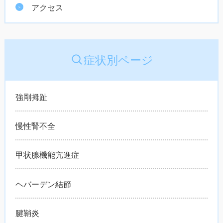
アクセス
症状別ページ
強剛拇趾
慢性腎不全
甲状腺機能亢進症
ヘバーデン結節
腱鞘炎