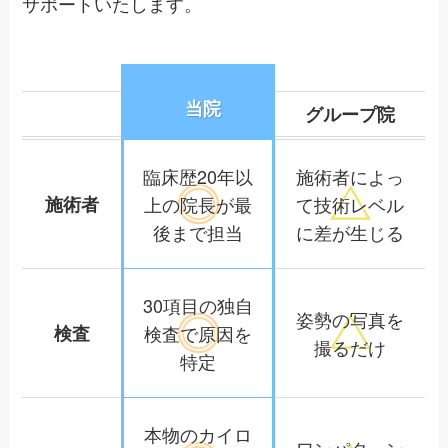
サポートいたします。
当院
グループ院
臨床歴20年以
施術者によっ
施術者
上の院長が
最
て
技術レベル
後まで担当
に差が生じる
30項目の独自
姿勢の写真を
検査
検査で
原因を
撮るだけ
特定
本物のカイロ