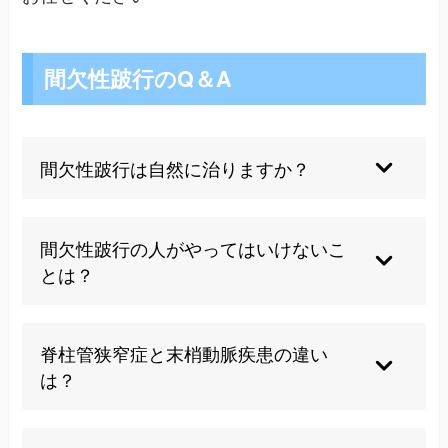
間欠性跛行のQ＆A
間欠性跛行は自然に治りますか？
間欠性跛行は進行性の症状であることが多く、自
然治癒は期待できません。適切な治療とケアによ
間欠性跛行の人がやってはいけないこ
り症状の改善や進行の抑制が可能です。
とは？
長時間の立ちっぱなしや無理な歩行は避けるべき
です。また、喫煙は血流を悪化させるため禁煙が
脊柱管狭窄症と末梢動脈疾患の違い
重要です。
は？
脊柱管狭窄症は神経圧迫が原因で、前かがみで楽