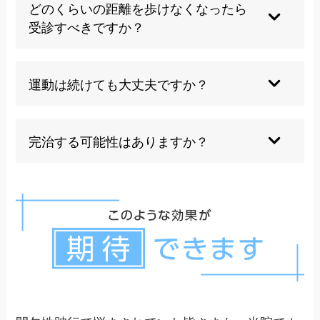
になります。末梢動脈疾患は血流障害が原因で、
どのくらいの距離を歩けなくなったら
姿勢に関係なく休息で改善します。
受診すべきですか？
200メートル以下しか歩けない、または日常生活
に支障をきたすようになったら早めの受診をお勧
運動は続けても大丈夫ですか？
めします。
適度な運動は血流改善に効果的ですが、症状に応
じて強度を調整し、専門家の指導を受けることが
完治する可能性はありますか？
大切です。
完全な治癒は困難ですが、適切な治療により症状
の大幅な改善や日常生活の質の向上は十分に期待
できます。