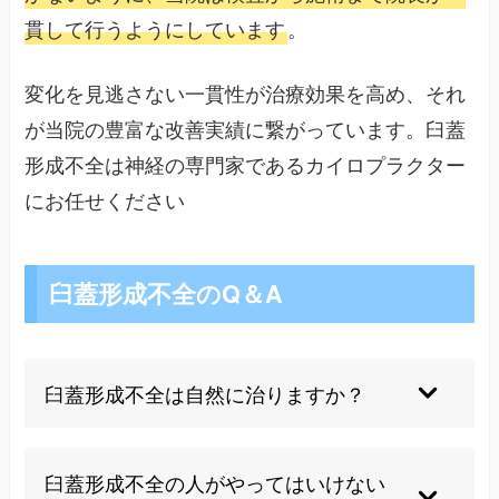
貫して行うようにしています
。
変化を見逃さない一貫性が治療効果を高め、それ
が当院の豊富な改善実績に繋がっています。臼蓋
形成不全は神経の専門家であるカイロプラクター
にお任せください
臼蓋形成不全のQ＆A
臼蓋形成不全は自然に治りますか？
成人の臼蓋形成不全は骨の形状異常のため自然治
癒は期待できません。しかし適切な治療により症
臼蓋形成不全の人がやってはいけない