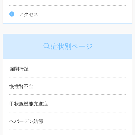
アクセス
症状別ページ
強剛拇趾
慢性腎不全
甲状腺機能亢進症
ヘバーデン結節