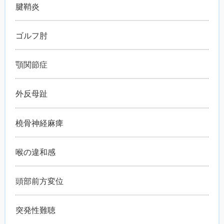
腱鞘炎
ゴルフ肘
顎関節症
外反母趾
橈骨神経麻痺
喉の違和感
頭部前方変位
突発性難聴