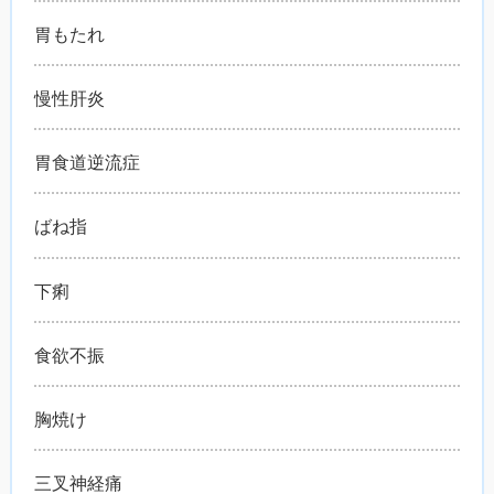
胃もたれ
慢性肝炎
胃食道逆流症
ばね指
下痢
食欲不振
胸焼け
三叉神経痛