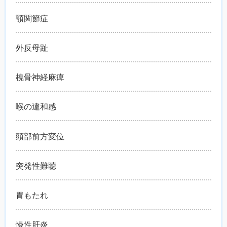
顎関節症
外反母趾
橈骨神経麻痺
喉の違和感
頭部前方変位
突発性難聴
胃もたれ
慢性肝炎