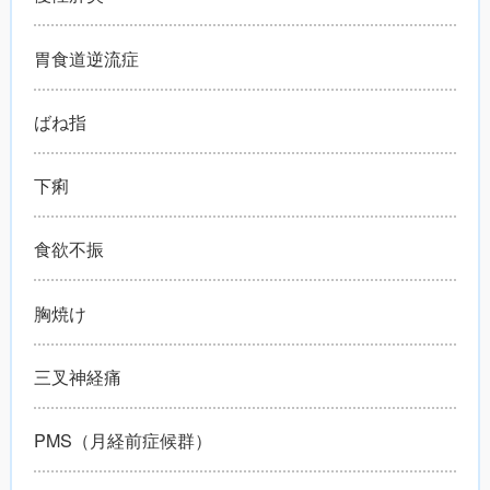
胃食道逆流症
ばね指
下痢
食欲不振
胸焼け
三叉神経痛
PMS（月経前症候群）