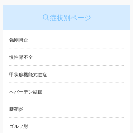
症状別ページ
強剛拇趾
慢性腎不全
甲状腺機能亢進症
ヘバーデン結節
腱鞘炎
ゴルフ肘