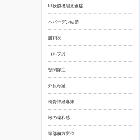
甲状腺機能亢進症
ヘバーデン結節
腱鞘炎
ゴルフ肘
顎関節症
外反母趾
橈骨神経麻痺
喉の違和感
頭部前方変位