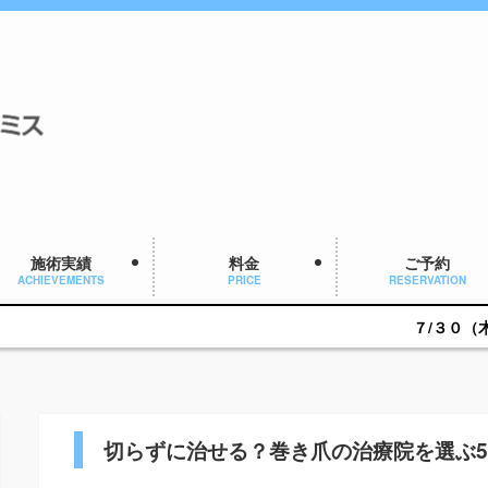
施術実績
料金
ご予約
ACHIEVEMENTS
PRICE
RESERVATION
７/３０（木）１６：００～
切らずに治せる？巻き爪の治療院を選ぶ