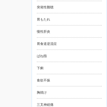
突発性難聴
胃もたれ
慢性肝炎
胃食道逆流症
ばね指
下痢
食欲不振
胸焼け
三叉神経痛