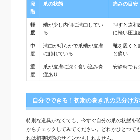
段
爪の状態
痛みの目安
階
軽
端が少し内側に湾曲してい
押すと違和
度
る
に軽い圧迫
中
湾曲が明らかで爪端が皮膚
靴を履くと
度
に触れている
と痛い
重
爪が皮膚に深く食い込み炎
安静時でも
度
症あり
自分でできる！初期の巻き爪の見分け方
特別な道具がなくても、今すぐ自分の爪の状態を確
からチェックしてみてください。どれかひとつで
れは初期状態のサインかもしれません。