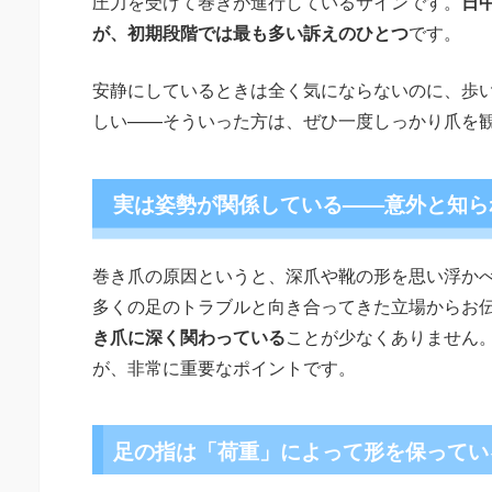
圧力を受けて巻きが進行しているサインです。
日
が、初期段階では最も多い訴えのひとつ
です。
安静にしているときは全く気にならないのに、歩
しい——そういった方は、ぜひ一度しっかり爪を
実は姿勢が関係している——意外と知ら
巻き爪の原因というと、深爪や靴の形を思い浮か
多くの足のトラブルと向き合ってきた立場からお
き爪に深く関わっている
ことが少なくありません
が、非常に重要なポイントです。
足の指は「荷重」によって形を保ってい