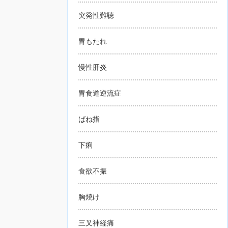
突発性難聴
胃もたれ
慢性肝炎
胃食道逆流症
ばね指
下痢
食欲不振
胸焼け
三叉神経痛