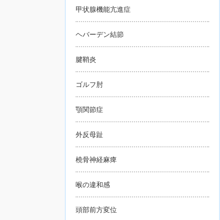
甲状腺機能亢進症
ヘバーデン結節
腱鞘炎
ゴルフ肘
顎関節症
外反母趾
橈骨神経麻痺
喉の違和感
頭部前方変位