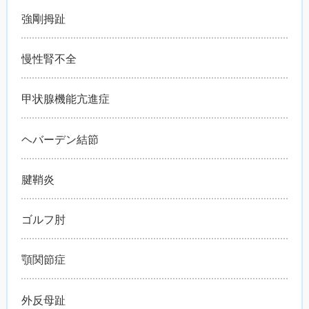
強剛拇趾
慢性腎不全
甲状腺機能亢進症
ヘバーデン結節
腱鞘炎
ゴルフ肘
顎関節症
外反母趾