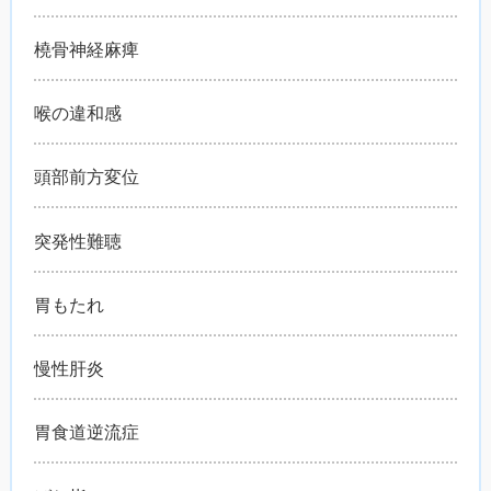
橈骨神経麻痺
喉の違和感
頭部前方変位
突発性難聴
胃もたれ
慢性肝炎
胃食道逆流症