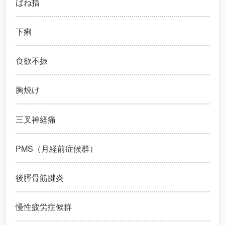
ばね指
下痢
食欲不振
胸焼け
三叉神経痛
PMS（月経前症候群）
後脛骨筋腱炎
慢性疲労症候群