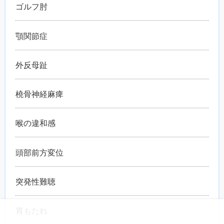
ゴルフ肘
顎関節症
外反母趾
橈骨神経麻痺
喉の違和感
頭部前方変位
突発性難聴
胃もたれ