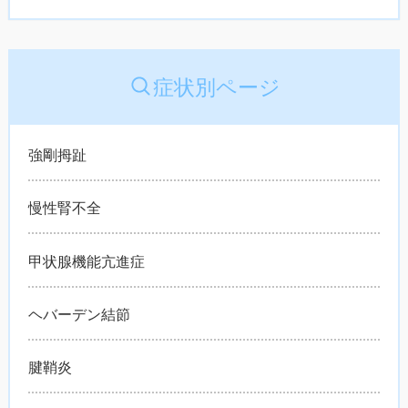
症状別ページ
強剛拇趾
慢性腎不全
甲状腺機能亢進症
ヘバーデン結節
腱鞘炎