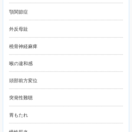
顎関節症
外反母趾
橈骨神経麻痺
喉の違和感
頭部前方変位
突発性難聴
胃もたれ
慢性肝炎