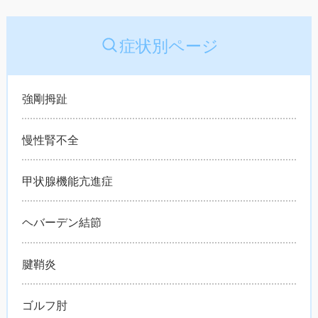
症状別ページ
強剛拇趾
慢性腎不全
甲状腺機能亢進症
ヘバーデン結節
腱鞘炎
ゴルフ肘