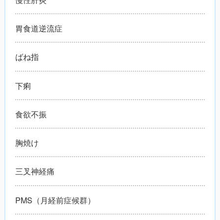
胃食道逆流症
ばね指
下痢
食欲不振
胸焼け
三叉神経痛
PMS（月経前症候群）