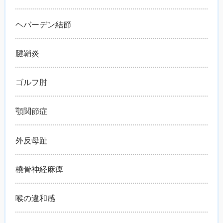
ヘバーデン結節
腱鞘炎
ゴルフ肘
顎関節症
外反母趾
橈骨神経麻痺
喉の違和感