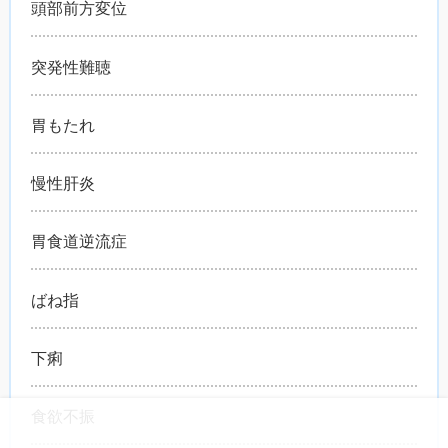
頭部前方変位
突発性難聴
胃もたれ
慢性肝炎
胃食道逆流症
ばね指
下痢
食欲不振