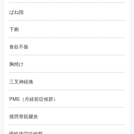
ばね指
下痢
食欲不振
胸焼け
三叉神経痛
PMS（月経前症候群）
後脛骨筋腱炎
慢性疲労症候群