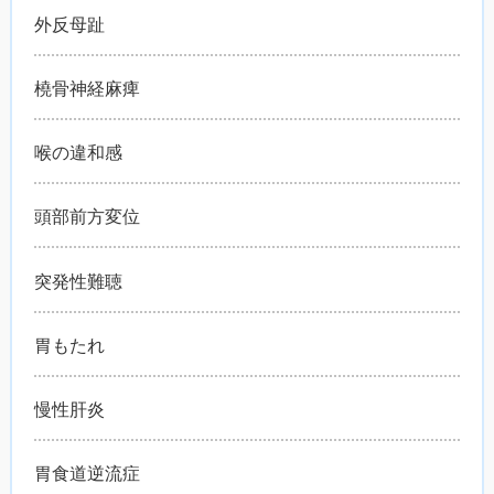
外反母趾
橈骨神経麻痺
喉の違和感
頭部前方変位
突発性難聴
胃もたれ
慢性肝炎
胃食道逆流症