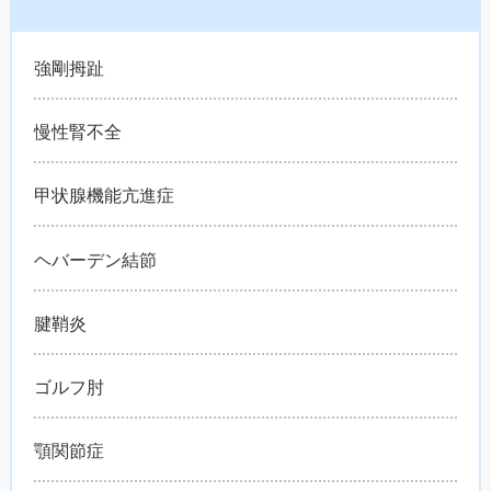
強剛拇趾
慢性腎不全
甲状腺機能亢進症
ヘバーデン結節
腱鞘炎
ゴルフ肘
顎関節症